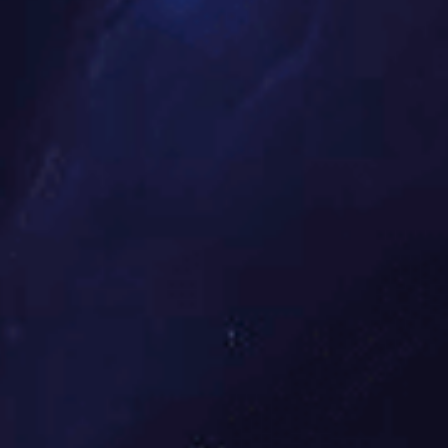
人。他的低位技术教学视频至今仍是NBA内线球员的
必修课，恩比德、詹姆斯等巨星都曾专门求教。
姚明带来的不仅是场均19分9篮板的稳定输出，更是
东西方篮球文化的桥梁。2009年季后赛带伤对抗湖人
的场景，完美诠释了职业精神的内涵。他的11号球衣
悬挂在丰田中心穹顶时，标志着火箭队正式进入全球
化时代。
詹姆斯·哈登用连续三年得分王的壮举重新定义得分后
卫。2019年对勇士的50+三双表演，将个人英雄主义
推向极致。尽管始终未能突破西决魔咒，但他书写的
60+三双神迹，永远镌刻在球队荣誉殿堂。
总结：火箭队七十余载的征程中，不同时代的球星与
战术体系交织出独特的篮球图景。从摩西·马龙的内线