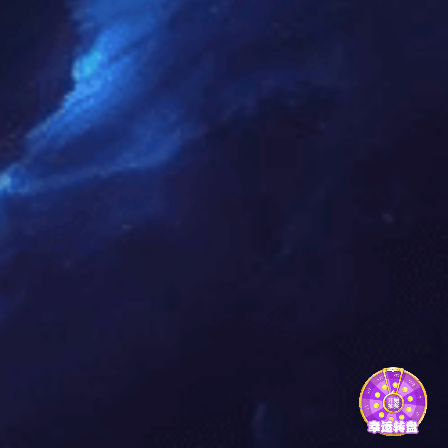
培训。这不仅丰富了球
会以及与资深球员合作
技艺的重要机会，这无
替补及青年队伍的发
从而保持整体实力不
知名教练及运动员进行
外参加训练营，以此提