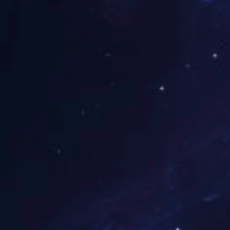
才选拔体系，通过校
队的人才储备，也为
此外，在职业生涯规
学习的平台。通过这
疑会为未来输送更多
最重要的是，他们还
展。这样做确保了即
减。
4、对外合
为了拓宽视野并学习
短期交流指导，不断
升自身水平并获得国