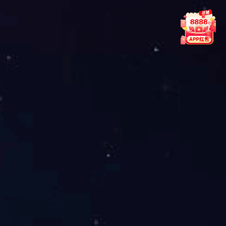
下一篇：
火箭队史上最佳阵容评选及经典球
4