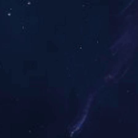
提升。通过对这些方
和参考。
1、技术战
广州篮球队在比赛中
队逐渐采用小球战术
率，也增加了场上的
此外，数据分析技术
及时发现对手的弱点
活应变，提高胜算。
同时，在个人技术训
员多面发展。例如，
关键时刻拥有更多选