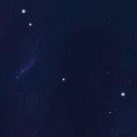
面的讨论，我们不仅可以更好地理解广州篮球队的发展轨迹，还
术的革新
的技术战术不断创新，尤其是在进攻与防守两大核心环节上取得
，通过快速传导和高频率投篮来打乱对手防线。这一策略不仅提
观赏性，为球迷带来了更多惊喜。
也被广泛应用于比赛准备和实时调整中。教练团队通过分析比赛
并制定相应策略。这种以数据为基础的方法，使得球队在面对不
练上，广州篮球队注重提高每位球员的全能素质，不再单一强调
在控卫位置上，不仅要求速度与运球能力，更注重投射能力和组
择。