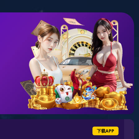
全天更新 ·
九游
步
无论您身在何处，
九游会j9
的观赛体验。
下载客户端
网页