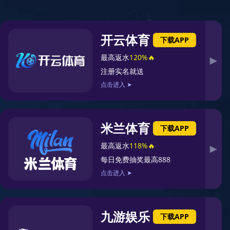
App
公司
体育
注册入口
简介
快讯
会j9网页版
赛事实时同
网页版APP
为您带来高速、高清、稳定
端访问