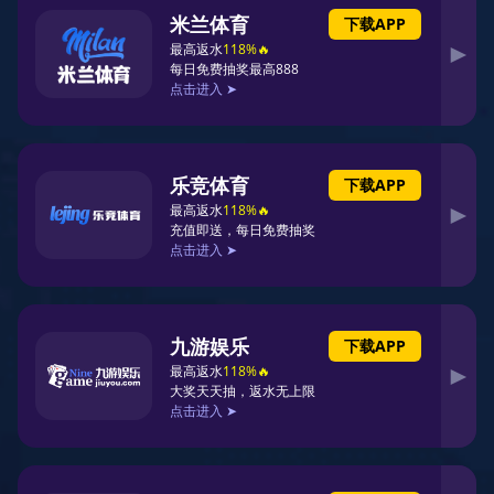
聋人篮球球队cba梦想与现实的跨
界之路