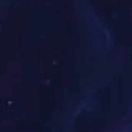
让复杂跑位变得直观可视。这些技术创新不仅提升训
练效率，更打破传统认为聋人运动员难以掌握复杂战
术的偏见。
社会支持网络搭建
政策支持打开制度通道。2021年修订的《残疾人保障
法》明确要求职业联赛为残障运动员保留参赛通道，
CBA联盟随之推出特殊人才引进计划。这为聋人球员
走向职业赛场提供法律保障，但具体实施细则仍需磨
合，如何在竞技公平与特殊需求间找到平衡点成为新
课题。
企业赞助构建经济基础。多家科技公司联合发起聋人
体育发展基金，既提供训练经费，也推动助听设备研