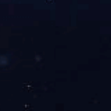
高清4K利物浦足球明
与赵敏深入对话回顾
足
星手机壁纸尽在
她的CSGO职业生
之
2026-07-30
推荐
2026-06-08
推荐
2
推荐网站
联系我们
地址
support@shsx17.com