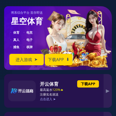
注册入口
全天更新 ·
九游会j9网页版
赛事实时同步
无论您身在何处，
九游会j9网页版APP
为您带来高
速、高清、稳定的观赛体验。
下载客户端
网页端访问