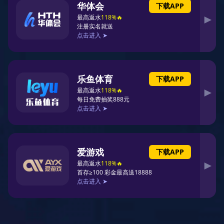
2026-07-01 13:44
47 次阅读
首页
/
体育快讯
本文将对成都乒乓球队的状态进行深度解析，并对各
队员的表现进行全面的对比分析。首先，我们将回顾
成都乒乓球队近年来的发展历程，探讨球队在国内外
赛事中的表现和所取得的成就。接着，将从技术水
平、心理素质、团队配合及未来发展四个方面，对球
队当前状态进行详细剖析。在技术水平方面，我们将
分析队员的基本功、战术运用等；在心理素质方面，
讨论队员在比赛中面对压力时的反应；而在团队配合
上，将重点关注队员间的默契程度及协作能力；最
后，我们将展望成都乒乓球队未来的发展潜力与方