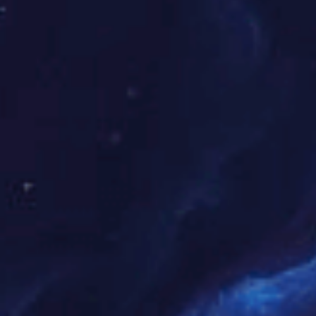
成功并不仅仅依赖于个人能力，更离不开团队之间良
好的配合。在成都乒乓球队中，各位成员之间是否能
够形成有效合作，是决定整体战斗力的一大因素。在
日常训练中，通过开展双打训练等活动，可以有效提
升队伍间默契度，使每位成员都能理解彼此意图，提
高协作效率。
与此同时，不同风格选手之间如何实现优势互补，也
是值得关注的问题。例如，一名擅长进攻的选手搭配
一名防守型选手时，他们可以利用各自优势制造更多
得分机会。因此，对于教练而言，需要针对每位球员
特点制定相应组合方案，以便最大化发挥团队综合实
力。
当然，仅有默契还不足以确保胜利，及时有效的信息