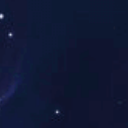
向。通过这些分析，希望能够为读者提供一个全面深
入的了解，让大家更好地认识这支优秀的球队。
1、技术水平分析
成都乒乓球队在技术层面上有着扎实的基础，各位队
员经过多年的训练，基本功非常出色。无论是发球、
接发球还是旋转等技巧，他们都能灵活运用。此外，
队伍中还具备一定数量的高水平运动员，他们在比赛
中不仅能够稳定发挥，还能根据情况灵活调整策略，
展现出良好的竞技状态。
具体来看，每位队员都有其独特的技战术特点。例
如，有些队员擅长于攻击型打法，通过快速强烈的击
球来施压对手；而另一些则是以防守见长，通过精确
控制和反击来赢得分数。这种多样化的技能组合，使