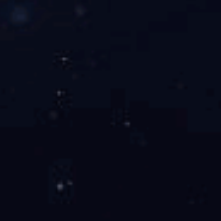
联系我们
地址
support@shsx17.com
九游会j9网页版
九游官方版web站入口-jiuyouj9（中国）支持九游会j9官网直连、登
录入口进入、网页版及APP下载体验，通过j9九游官方网址访问一键
了解九游体育赛事、足球篮球动态、电竞赛事及数据服务内容，持续
更新直播信息与互动玩法，让用户获取更全面的赛事信息。
App下载
关于我们
隐私政策
合作条款
网站地图
© 2026 九游会j9网页版 版权所有 · 保留所有权利