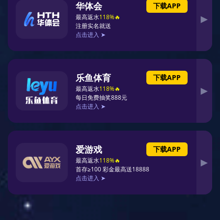
2026-05-31 18:28
82 次阅读
首页
/
体育快讯
武汉攀岩队作为中国攀岩运动的重要代表之一，近年
来在中路突破上取得了显著成就，同时也面临着诸多
挑战。本文将从四个方面对武汉攀岩队的成功与挑战
进行深入分析，并探讨未来的发展方向。首先，文章
将回顾武汉攀岩队在技术水平、团队协作、赛事成绩
和人才培养等方面的成功经验；其次，将深入剖析他
们在资源短缺、训练设施不足、竞争加剧和心理素质
等方面所遇到的挑战；接着，讨论未来发展的方向，
包括加强国际交流、提升科学训练水平、优化团队结
构和推广普及活动等；最后，通过总结武汉攀岩队的