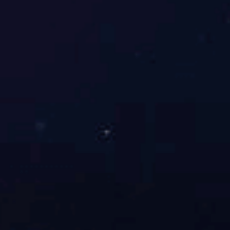
热榜精选
#1
#2
#3
足球明星签名c罗是
北京羽毛球队快攻战
和
谁揭秘他的职业
术解析与实战应
球
2026-07-22
推荐
2026-07-13
推荐
2
推荐网站