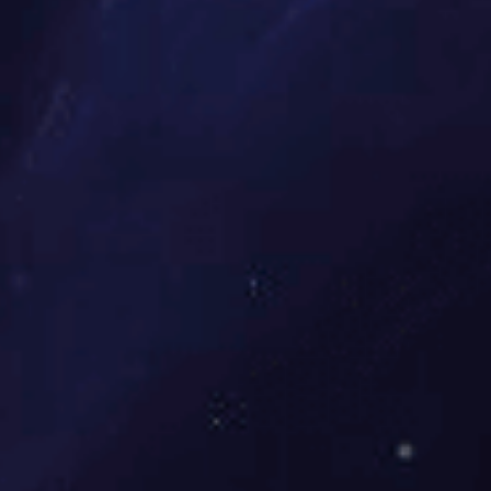
和研讨会，使教练能够掌握最新技术动态，从而保证
教学内容始终处于领先地位.
展望未来，武汉攀岩队需要结合社会需求，加强与高
校及科研机构合作，实现理论与实践结合。此外，应
充分利用现代科技手段，如数据分析软件来制定个性
化训练计划，以全面提升整体实力.
总结：
综上所述，武汉攀岩队借助科学化管理与高效组织，
在许多领域取得显著成果。但同时，它们也要认真面
对当前所遇到的一系列挑战，包括资源配置不足及心
理素质培养等问题。只有不断调整自身策略，以适应
瞬息万变的大环境，才能实现长远发展.