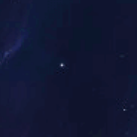
现状与前景，为其更好的发展提供思考与建议。
1、技术水平与训练方法
武汉攀岩队在技术水平上取得的成功离不开系统化的
训练方法。在专业教练的指导下，队员们通过科学安
排训练内容，不断提升自身的核心力量和灵活性。这
种针对性的训练使得队员能够适应各种复杂地形，提
高了比赛中的表现。
此外，武汉攀岩队积极引入新技术、新器材，以此来
提升训练效果。例如，他们定期参加国内外的学习交
流活动，从而吸收先进的训练理念和技巧。这不仅丰
富了他们的训练方式，也让队员们保持持续进步。
同时，在各类比赛中获得优异成绩也是推动技术进步