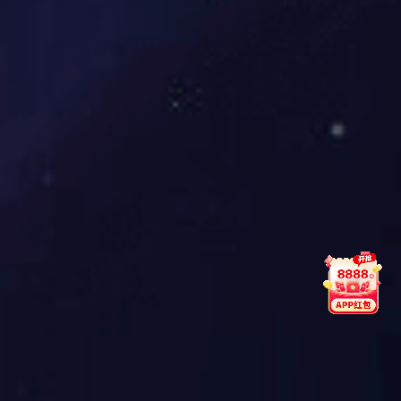
泛吸纳意见反馈，以便更好地满足受众期望，实现共
同成长与进步目标。
总结：
综上所述，对于广州街舞队与武汉街舞队赛后复盘中
的战术分析及表现评估，我们可以看到两支球队各自
所突出的特点和潜在改进空间。从战术部署到选手个
人、再到团队协作，无不体现出他们对这项运动深厚
理解以及不断追求卓越精神的重要性。
未来，希望双方能够继续保持这种积极向上的态势，
在激烈竞争中不断进步，同时为推动国内街舞文化的
发展贡献更多智慧和力量，相信只要努力坚持，就一
定会迎来更加辉煌灿烂的一天！