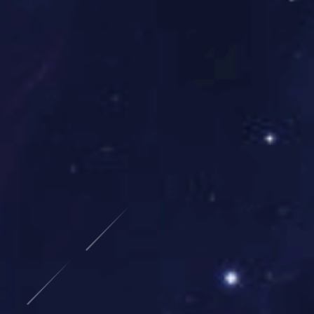
总体来看，两支队伍虽然在战术选择上存在差异，但
都展现出了自身特色。广州队偏向于情感表达，而武
汉队则注重技巧展示，这样各具魅力的表现也使得比
赛充满看点。
2、选手个人表现评价
在个人表现方面，广州街舞队的一位主力选手以其极
富感染力的表演获得了评委的一致好评。他不仅擅长
细腻的小动作，还能够很好地把握全局，将自身情绪
传达给观众。在他的带领下，全团上下形成了一种积
极向上的氛围，使得整场表演显得生动而富有活力。
另一方面，武汉街舞队也不乏亮眼角色。其中一名选
手凭借其卓越的爆发力和极具冲击感的动作成为全场
焦点。他每一个转身、每一次跳跃都能引起现场阵阵