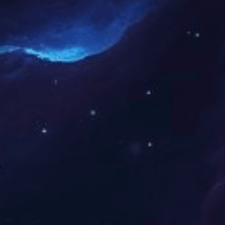
吸引更多孩子投身于
总结：
综上所述，李娜从一
一段值得铭记的传奇
赛的热爱，将自己的
未来，我们相信，在
更加辉煌的发展。而
来的力量与激情。
上一篇：