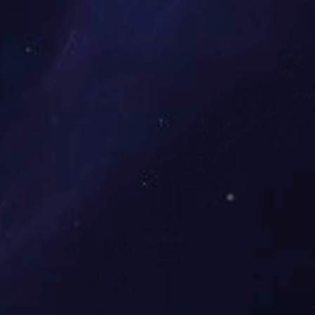
这项运动之中，为中国体育事业的发展注入新的活力。
个普通女孩成长为世界顶尖运动员，并在多个阶段展现出非凡毅
故事。从最初踏入乒坛，到后来面临种种困难再到教导后辈，她
人生经验转化为他人的动力源泉。
更多像李娜这样优秀人才不断涌现的时候，中国乃至世界范围内
这种精神也将在每个热爱体育的人心中薪火相传，使得整个社会