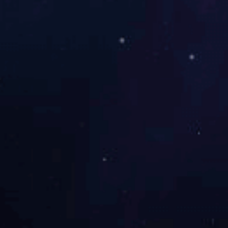
马赛队法甲排名下滑原因分析：攻防…
热榜精选
#1
#2
日本女足球明星的崛起与成就
重庆街舞
探讨及
精神探
2026-07-25
推荐
2026-06