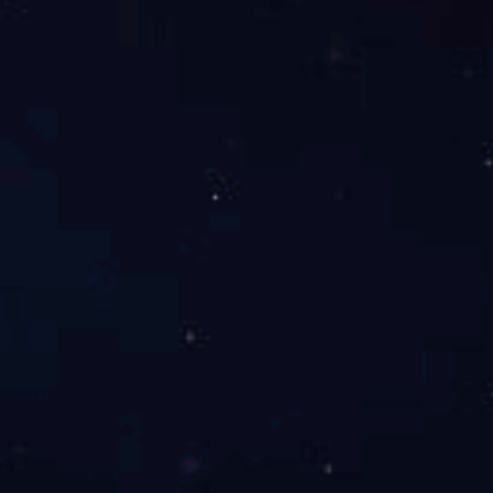
西安与NBA的联系：篮球推广活动及N
4
全球足球巨星个人排名揭晓谁
将登顶
2026-07-28
推荐