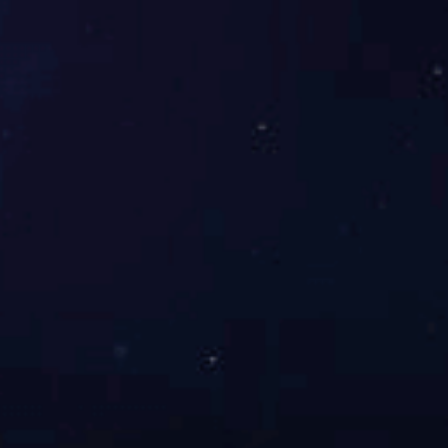
#3
#
队的默契配合与团队
南京攀岩队在世界街舞大赛中
的拼搏
-06
推荐
2026-07-09
推荐