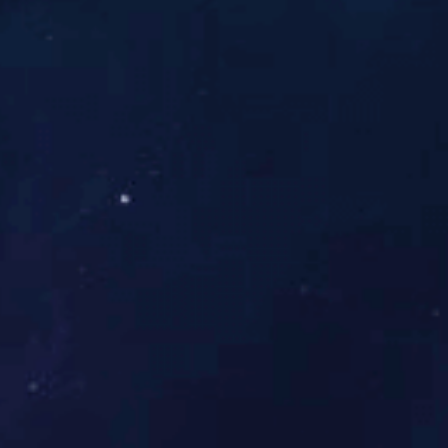
旅程。
了乒乓球，这项运动成
条件艰苦，但这份执着
她进入了更高水平的竞
花费大量时间来磨练技
惫，另一方面则是心理
的职业生涯打下坚实基